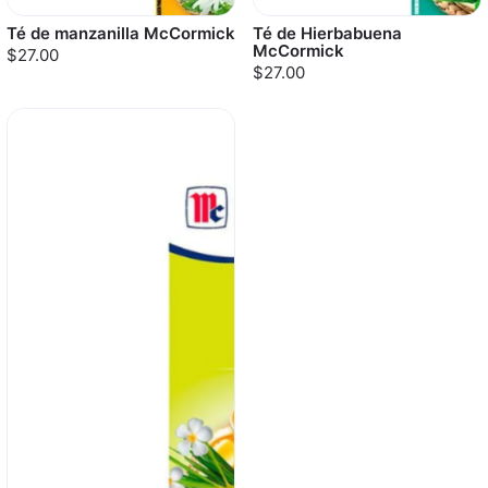
Té de manzanilla McCormick
Té de Hierbabuena
McCormick
$27.00
$27.00