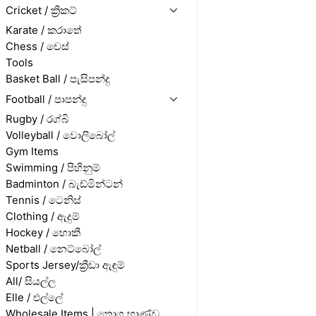
Cricket / ක්‍රිකට්
Karate / කරාතේ
Chess / චෙස්
Tools
Basket Ball / පැසිපන්දු
Football / පාපන්දු
Rugby / රග්බි
Volleyball / වොලිබෝල්
Gym Items
Swimming / පිහිනුම්
Badminton / බැඩ්මින්ටන්
Tennis / ටෙනිස්
Clothing / ඇදුම්
Hockey / හොකී
Netball / නෙට්බෝල්
Sports Jersey/ක්‍රීඩා ඇඳුම්
All/ සියල්ල
Elle / එල්ලේ
Wholesale Items | තොග භාණ්ඩ