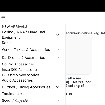
Rental
NEW ARRIVALS
Boxing / MMA / Muay Thai
We are officially licensed by the Telecommunications Regula
Equipment
Rentals
Walkie Talkies & Accessories
DJI Drones & Accessories
Go Pro Accessories
Insta 360 Accessories
DJI Osmo Accessories
Walkie talkies
Extra Batteries
Audio Accessories
(Rental) - Rs.1000
(Rental) - Rs.250 per
per day + free
day - Baofeng bf-
Outdoor / Hiking Accessories
Accessories
888s
Tactical Items
රු. 1,000.00
රු. 250.00
Scout / බාලදක්ෂ