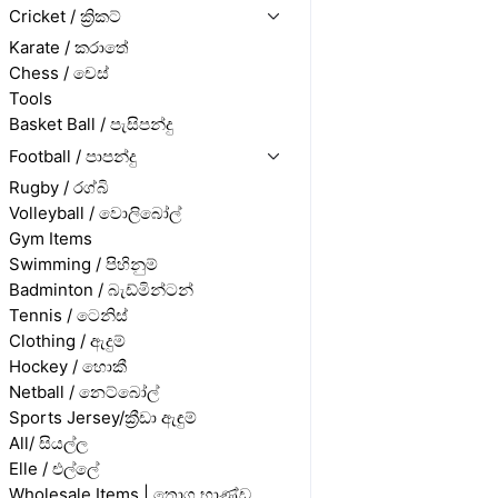
Cricket / ක්‍රිකට්
Karate / කරාතේ
Chess / චෙස්
Tools
Basket Ball / පැසිපන්දු
Football / පාපන්දු
Rugby / රග්බි
Volleyball / වොලිබෝල්
Gym Items
Swimming / පිහිනුම්
Badminton / බැඩ්මින්ටන්
Tennis / ටෙනිස්
Clothing / ඇදුම්
Hockey / හොකී
Netball / නෙට්බෝල්
Sports Jersey/ක්‍රීඩා ඇඳුම්
All/ සියල්ල
Elle / එල්ලේ
Wholesale Items | තොග භාණ්ඩ