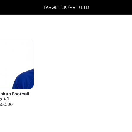
TARGET LK (PVT) LTD
ankan Football
y #1
,500.00