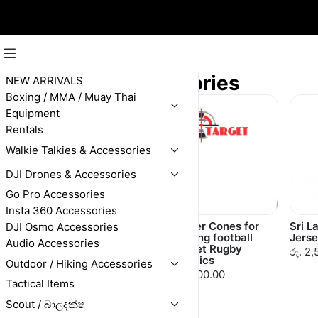
FootBall Accessories
NEW ARRIVALS
Boxing / MMA / Muay Thai
Equipment
Rentals
Walkie Talkies & Accessories
DJI Drones & Accessories
Go Pro Accessories
Insta 360 Accessories
4m 6m 8m 10m
Marker Cones for
Sri L
DJI Osmo Accessories
Adjustable Agility
Training football
Jerse
Audio Accessories
Ladder Nylon Strap
Cricket Rugby
රු. 2
Jumping Ladder
Athletics
Outdoor / Hiking Accessories
Fitness Football
රු. 1,000.00
Training Equipment
Tactical Items
රු. 2,400.00
Scout / බාලදක්ෂ