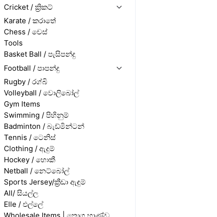
Cricket / ක්‍රිකට්
Karate / කරාතේ
Chess / චෙස්
Tools
Basket Ball / පැසිපන්දු
Football / පාපන්දු
Rugby / රග්බි
Volleyball / වොලිබෝල්
Gym Items
Swimming / පිහිනුම්
Badminton / බැඩ්මින්ටන්
Tennis / ටෙනිස්
Clothing / ඇදුම්
Hockey / හොකී
Netball / නෙට්බෝල්
Sports Jersey/ක්‍රීඩා ඇඳුම්
All/ සියල්ල
Elle / එල්ලේ
Wholesale Items | තොග භාණ්ඩ