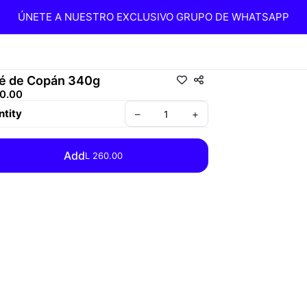
ÚNETE A NUESTRO EXCLUSIVO GRUPO DE WHATSAPP
é de Copán 340g
60.00
tity
–
+
Add
L 260.00