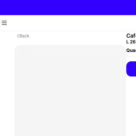
Caf
Back
L 2
Quan