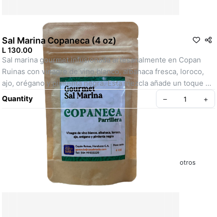
Sal Marina Copaneca (4 oz)
L 130.00
Sal marina gourmet infusionada artesanalmente en Copan 
Ruinas con vinagre de vino blanco, albahaca fresca, loroco, 
ajo, orégano y pimienta negra. Esta mezcla añade un toque 
vibrante a tus platillos. Ideal para aderezar carnes, ensaladas, 
Quantity
–
+
pastas y vegetales, aportando un equilibrio entre frescura, 
aroma y un toque de sabor intenso.
SKU: 5065-1
Políticas y Condiciones – La Casa de Todo
Sobre Nosotros
Preguntas Frecuentes – La Casa de Todo