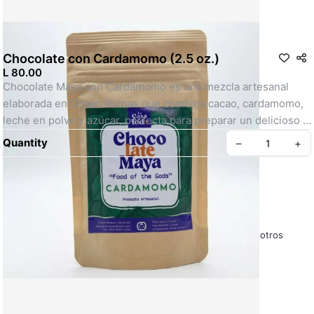
Chocolate con Cardamomo (2.5 oz.)
L 80.00
Chocolate Maya con Cardamomo es una mezcla artesanal 
elaborada en Copan Ruinas que combina cacao, cardamomo, 
leche en polvo y azúcar, perfecta para preparar un delicioso 
chocolate caliente o frío. El cardamomo aporta un toque 
Quantity
–
+
aromático y especiado, elevando el sabor del cacao y creando 
una experiencia única y reconfortante. 100% natural
SKU: 3062
Políticas y Condiciones – La Casa de Todo
Sobre Nosotros
Preguntas Frecuentes – La Casa de Todo