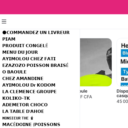
Casque moto
⚫𝗖𝗢𝗠𝗠𝗔𝗡𝗗𝗘𝗭 𝗨𝗡 𝗟𝗜𝗩𝗥𝗘𝗨𝗥
𝗣𝗜𝗔𝗠
𝗣𝗥𝗢𝗗𝗨𝗜𝗧 𝗖𝗢𝗡𝗚𝗘𝗟É
𝗠𝗘𝗡𝗨 𝗗𝗨 𝗝𝗢𝗨𝗥
𝗔𝗬𝗜𝗠𝗢𝗟𝗢𝗨 𝗖𝗛𝗘𝗭 𝗙𝗔𝗧𝗜
𝗘𝗭𝗔𝗭𝗢𝗭𝗢 𝗣𝗢𝗜𝗦𝗦𝗢𝗡 𝗕𝗥𝗔𝗜𝗦É
𝗢 𝗕𝗔𝗢𝗨𝗟𝗘
𝗖𝗛𝗘𝗭 𝗔𝗠𝗔𝗡𝗗𝗜𝗡𝗘
𝗔𝗬𝗜𝗠𝗢𝗟𝗢𝗨 𝗗𝗿 𝗞𝗢𝗗𝗢𝗠
Casque modulable
Cangoule
Dispo
𝗟𝗔 𝗖𝗟𝗘𝗠𝗘𝗡𝗖𝗘 𝗚𝗥𝗢𝗨𝗣𝗘
connecté
casq
4 800 F CFA
𝗞𝗢𝗟𝗜𝗞𝗢-𝗧𝗞
55 900 F CFA
45 00
𝗔𝗗𝗘𝗠𝗘𝗧𝗢𝗥 𝗖𝗛𝗢𝗖𝗢
70 000 F CFA
𝗟𝗔 𝗧𝗔𝗕𝗟𝗘 𝗗'𝗔𝗛𝗢𝗘
𝗠𝗢𝗡𝗦𝗜𝗘𝗨𝗥 𝗧𝗛𝗘 🧋
𝗠𝗔𝗖É𝗗𝗢𝗜𝗡𝗘 (𝗣𝗢𝗜𝗦𝗦𝗢𝗡𝗦