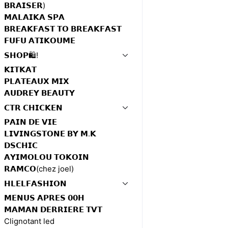
𝗕𝗥𝗔𝗜𝗦𝗘𝗥)
𝗠𝗔𝗟𝗔𝗜𝗞𝗔 𝗦𝗣𝗔
𝗕𝗥𝗘𝗔𝗞𝗙𝗔𝗦𝗧 𝗧𝗢 𝗕𝗥𝗘𝗔𝗞𝗙𝗔𝗦𝗧
𝗙𝗨𝗙𝗨 𝗔𝗧𝗜𝗞𝗢𝗨𝗠𝗘
𝗦𝗛𝗢𝗣🛍️!
𝗞𝗜𝗧𝗞𝗔𝗧
𝗣𝗟𝗔𝗧𝗘𝗔𝗨𝗫 𝗠𝗜𝗫
𝗔𝗨𝗗𝗥𝗘𝗬 𝗕𝗘𝗔𝗨𝗧𝗬
𝗖𝗧𝗥 𝗖𝗛𝗜𝗖𝗞𝗘𝗡
𝗣𝗔𝗜𝗡 𝗗𝗘 𝗩𝗜𝗘
𝗟𝗜𝗩𝗜𝗡𝗚𝗦𝗧𝗢𝗡𝗘 𝗕𝗬 𝗠.𝗞
𝗗𝗦𝗖𝗛𝗜𝗖
𝗔𝗬𝗜𝗠𝗢𝗟𝗢𝗨 𝗧𝗢𝗞𝗢𝗜𝗡
𝗥𝗔𝗠𝗖𝗢(chez joel)
𝗛𝗟𝗘𝗟𝗙𝗔𝗦𝗛𝗜𝗢𝗡
𝗠𝗘𝗡𝗨𝗦 𝗔𝗣𝗥𝗘𝗦 𝟬𝟬𝗛
𝗠𝗔𝗠𝗔𝗡 𝗗𝗘𝗥𝗥𝗜𝗘𝗥𝗘 𝗧𝗩𝗧
Clignotant led