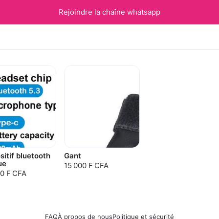
Rejoindre la chaîne whatsapp
sitif bluetooth
Gant
ue
15 000 F CFA
0 F CFA
FAQ
À propos de nous
Politique et sécurité