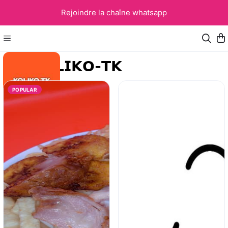
Rejoindre la chaîne whatsapp
𝗞𝗢𝗟𝗜𝗞𝗢-𝗧𝗞
POPULAR