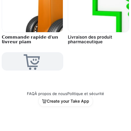
𝗖𝗼𝗺𝗺𝗮𝗻𝗱𝗲 𝗿𝗮𝗽𝗶𝗱𝗲 𝗱’𝘂𝗻
Livraison des produit
𝗹𝗶𝘃𝗿𝗲𝘂𝗿 𝗽𝗶𝗮𝗺
pharmaceutique
FAQ
À propos de nous
Politique et sécurité
Create your Take App