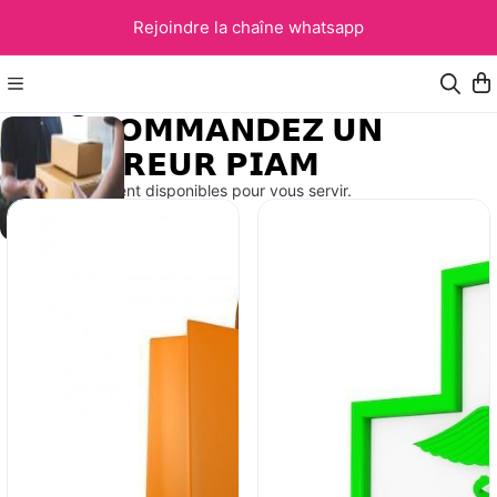
Rejoindre la chaîne whatsapp
⚫𝗖𝗢𝗠𝗠𝗔𝗡𝗗𝗘𝗭 𝗨𝗡
𝗟𝗜𝗩𝗥𝗘𝗨𝗥 𝗣𝗜𝗔𝗠
Nos livreurs restent disponibles pour vous servir.