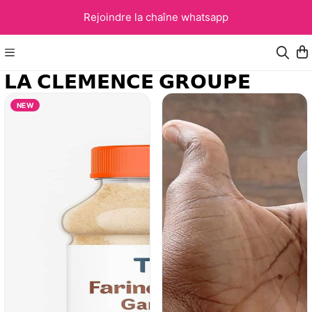
Rejoindre la chaîne whatsapp
𝗟𝗔 𝗖𝗟𝗘𝗠𝗘𝗡𝗖𝗘 𝗚𝗥𝗢𝗨𝗣𝗘
NEW