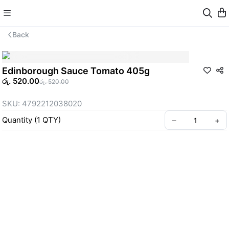
Back
Edinborough Sauce Tomato 405g
රු. 520.00
රු. 520.00
SKU: 4792212038020
Quantity
(
1
QTY
)
–
+