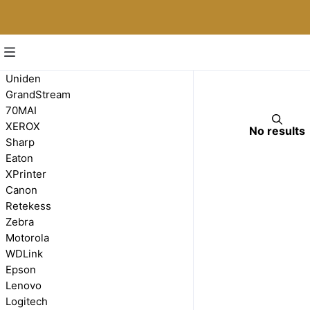
Boite a Clé
Uniden
GrandStream
70MAI
XEROX
No results
Sharp
Eaton
XPrinter
Canon
Retekess
Zebra
Motorola
WDLink
Epson
Lenovo
Logitech