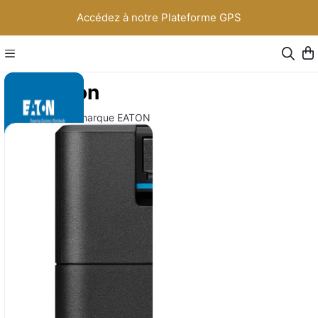
Accédez à notre Plateforme GPS
Eaton
Onduleur de La marque EATON