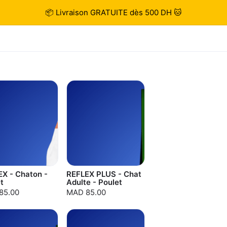
📦 Livraison GRATUITE dès 500 DH 🐱
X - Chaton -
REFLEX PLUS - Chat
t
Adulte - Poulet
85.00
MAD 85.00