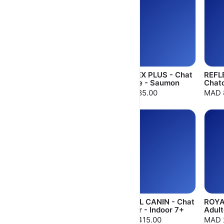
REFLEX PLUS - Chat
REFLEX PLUS - Chat
REFL
Adulte - Agneau
Adulte - Saumon
Chato
MAD 85.00
MAD 85.00
MAD 
REFLEX PLUS -
ROYAL CANIN - Chat
ROYA
Urinaire - Poulet
Senior - Indoor 7+
Adult
MAD 85.00
MAD 415.00
MAD 