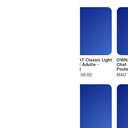
ROYAL CANIN -
OWNAT Classic Light
OWNA
Chaton
- Chat Adulte -
Chat 
Poulet
Poule
MAD 280.00
MAD 100.00
MAD 