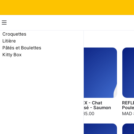
Croquettes
Croquettes
Litière
Pâtés et Boulettes
Kitty Box
REFLEX - Chat
REFLEX - Chat
REFLE
Adulte - Poulet
Stérilisé - Saumon
Poule
MAD 85.00
MAD 85.00
MAD 