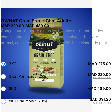
OWNAT Grain Free - Chat Adulte
MAD 220.00
-
MAD 489.00
Conçu pour répondre à tous les besoins nutritionnels des 
chats adultes de toutes races ayant un niveau d’activité 
normal, cet aliment est élaboré avec 50 % de viande de poulet 
et de dinde. Cela garantit un apport en protéines de haute 
qualité, une grande appétibilité et facilite la digestion.
3KG
MAD 275.00
MAD 220.00
3KG (Par mois : -20%)
MAD 275.00
8KG
MAD 489.00
MAD 391.20
8KG (Par mois : -20%)
MAD 489.00