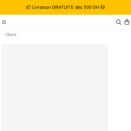
📦 Livraison GRATUITE dès 500 DH 🐱
Back