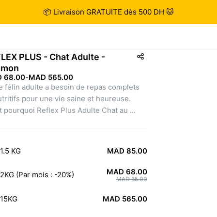
📦 Livraison GRATUITE dès 500 DH 🐱
LEX PLUS - Chat Adulte -
umon
 68.00
-
MAD 565.00
e félin adulte a besoin de repas complets 
utritifs pour une vie saine et heureuse. 
t pourquoi Reflex Plus Adulte Chat au 
on est une option idéale, car sa formule 
librée et ses ingrédients de haute qualité 
ndent aux besoins nutritionnels de votre 
1.5 KG
MAD 85.00
 adulte.
lus de sa haute teneur en protéines 
MAD 68.00
2KG (Par mois : -20%)
enant d'ingrédients animaux premium, cet 
MAD 85.00
ent est enrichi en vitamines essentielles, 
15KG
MAD 565.00
raux, et Oméga 3 & 6 pour la santé 
male de votre félin et pour un pelage fort et 