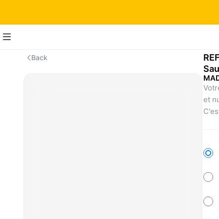
REF
Back
Sa
MAD
Votr
et n
C'es
Saum
équi
répo
chat
En p
prov
alim
miné
opti