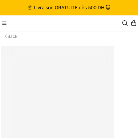
📦 Livraison GRATUITE dès 500 DH 🐱
Back