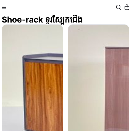
Shoe-rack ទូរស្បែកជើង