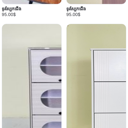
ទូរស្បែកជើង
ទូរស្បែកជើង
95.00$
95.00$