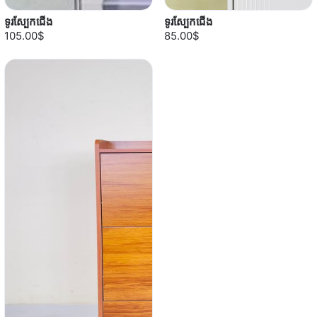
ទូរស្បែកជើង
ទូរស្បែកជើង
105.00$
85.00$