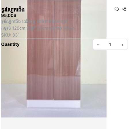
ទូរស្បែកជើង
95.00$
ទូរស្បែកជើង ឈើសុទ្ធ​​ សាច់ខាងបែបកញ្ចក់
កម្ពស់ 120cm ជម្រៅ 32cm មុខកាត់ 60cm 
SKU: 831
Quantity
–
+