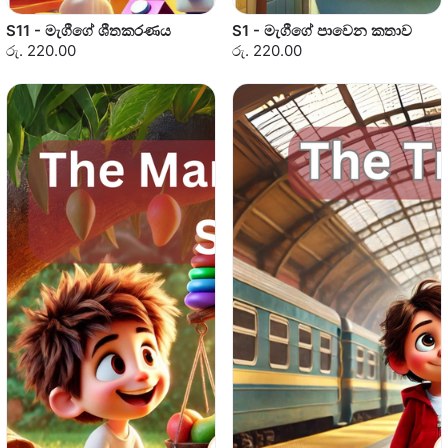
S11 - මැගීගේ ශීතකරණය
S1 - මැගීගේ පාවෙන කතාව
රු. 220.00
රු. 220.00