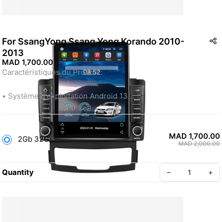
For SsangYong Ssang Yong Korando 2010-
2013
MAD 1,700.00
Caractéristiques du Produit :
• Système d'exploitation Android 13
• CarPlay et Android Auto (sans fil/filaire)
• Fonction GPS intégrée avec carte hors ligne
• Écran tactile capacitif HD 1024x720
MAD 1,700.00
2Gb 32G
• WiFi intégré 
MAD 2,000.00
• Fonction de navigation, Bluetooth pour musique et appels 
mains libres
Quantity
–
+
• Apprentissage du bouton de commande au volant
• Sortie et entrée audio/vidéo, support de caméra de recul
• Multi-langues, interface utilisateur conviviale