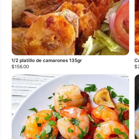
1/2 platillo de camarones 135gr
C
$156.00
$