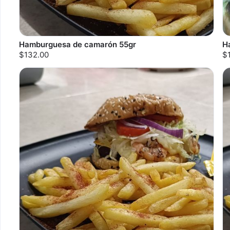
Hamburguesa de camarón 55gr
H
$132.00
$