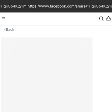
HqiiQb4K2/?mi
https://www.facebook.com/share/1HqiiQb4K2/?m
Back