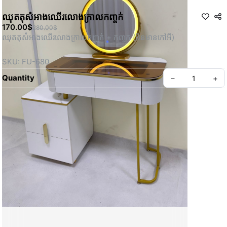
ឈុត​តុសំអាងឈើរលោងក្រាលកញ្ចក់
170.00$
280.00$
ឈុត​តុសំអាងឈើរលោងក្រាលកញ្ចក់ + កញ្ចក់ (មិនមានកៅអី)
SKU: FU-680
Quantity
–
+