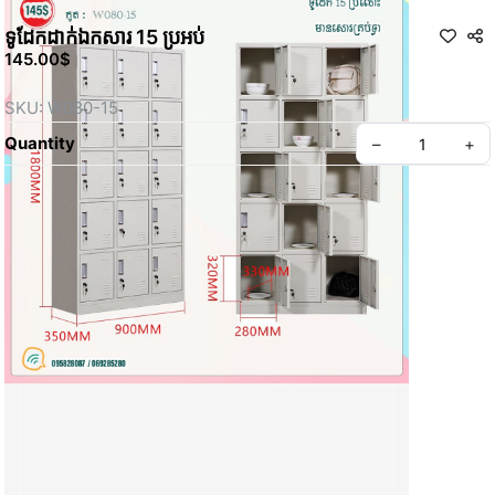
ទូដែកដាក់ឯកសារ​ 15 ប្រអប់
145.00$
SKU: W080-15
Quantity
–
+