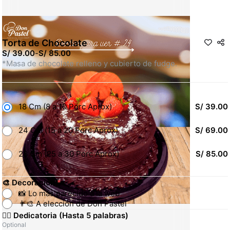
Torta de Chocolate
S/ 39.00
-
S/ 85.00
*Masa de chocolate relleno y cubierto de fudge.
18 Cm (8 a 10 Porc Aprox)
S/ 39.00
24 Cm (15 a 20 Porc Aprox)
S/ 69.00
28 Cm (25 a 30 Porc Aprox)
S/ 85.00
🎨 Decoración
*
📸 Lo más parecido a la web
👨‍🎨 A elección de Don Pastel
✍🏻 Dedicatoria (Hasta 5 palabras)
Optional