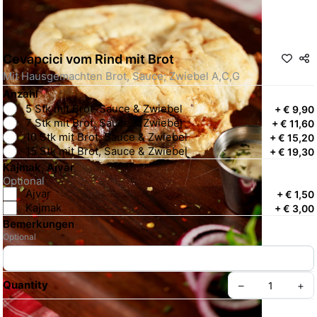
Cevapcici vom Rind mit Brot
Mit Hausgemachten Brot, Sauce; Zwiebel A,C,G
Anzahl
*
5 Stk mit Brot, Sauce & Zwiebel
+
€ 9,90
7 Stk mit Brot, Sauce & Zwiebel
+
€ 11,60
10 Stk mit Brot, Sauce & Zwiebel
+
€ 15,20
15 Stk mit Brot, Sauce & Zwiebel
+
€ 19,30
Kajmak, Ajvar
Optional
Ajvar
+
€ 1,50
Kajmak
+
€ 3,00
Bemerkungen
Optional
Quantity
–
+