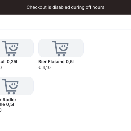
Checkout is disabled during off hours
ull 0,25l
Bier Flasche 0,5l
0
€ 4,10
 Radler
he 0,5l
0