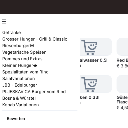
Getränke
Getränke
Grosser Hunger - Grill & Classic
Riesenburger🍔
Vegetarische Speisen
Pommes und Extras
Limo (Cola, Fanta,
Mineralwasser 0,5l
Red B
Sprite, Eistee, etc.)
Kleiner Hunger🥪
€ 3,20
€ 3,8
Spezialitaten vom Rind
Salatvariationen
JBB - Edelburger
PLJESKAVICA Burger vom Rind
Bier Dose
Heineken 0,33l
Gößer
Bosna & Würstel
Flasc
€ 3,50
€ 4,20
Kebab Variationen
€ 4,5
Bewerten