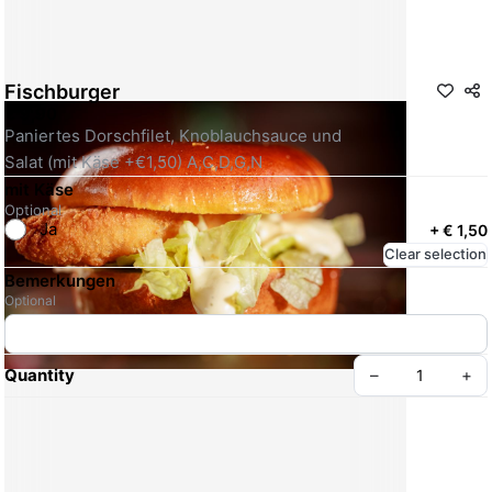
Fischburger
€ 9,90
Paniertes Dorschfilet, Knoblauchsauce und
Salat (mit Käse +€1,50) A,C,D,G,N
mit Käse
Optional
Ja
+
€ 1,50
Clear selection
Bemerkungen
Optional
Quantity
–
+