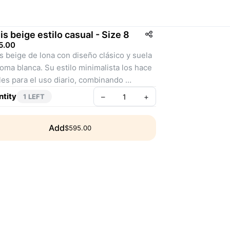
is beige estilo casual - Size 8
5.00
s beige de lona con diseño clásico y suela 
oma blanca. Su estilo minimalista los hace 
les para el uso diario, combinando 
didad y versatilidad. Perfectos para looks 
tity
–
+
1 LEFT
jados o casuales, con pantalones, shorts o 
idos. Cuentan con detalles metálicos en 
Add
$595.00
ojales y etiqueta de precio original de 
halls
: TM00044