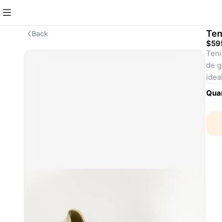
Ten
Back
$59
Teni
de g
idea
como
Quan
rela
vest
los 
Mars
SKU