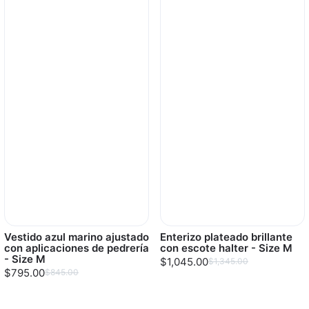
Vestido azul marino ajustado
Enterizo plateado brillante
con aplicaciones de pedrería
con escote halter - Size M
- Size M
$1,045.00
$1,345.00
$795.00
$845.00