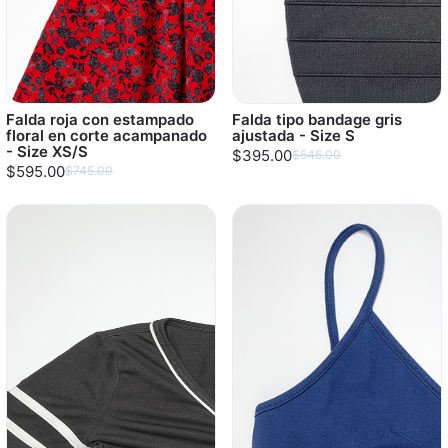
Falda roja con estampado
Falda tipo bandage gris
floral en corte acampanado
ajustada - Size S
- Size XS/S
$395.00
$545.00
$595.00
$745.00