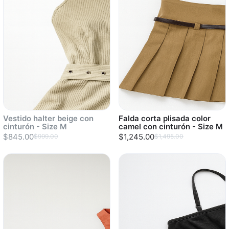
Vestido halter beige con
Falda corta plisada color
cinturón - Size M
camel con cinturón - Size M
$845.00
$1,245.00
$999.00
$1,495.00
Sold out