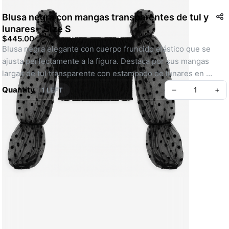
Blusa negra con mangas transparentes de tul y
lunares - Size S
$445.00
Blusa negra elegante con cuerpo fruncido elástico que se 
ajusta perfectamente a la figura. Destaca por sus mangas 
largas de tul transparente con estampado de lunares en 
terciopelo, terminadas con ligeros recogidos en los puños 
Quantity
–
+
1 LEFT
para un efecto voluminoso. Su diseño combina lo clásico y lo 
moderno, ideal para looks de noche o eventos especiales. 
Perfecta para combinar con faldas, pantalones de cuero o 
jeans para un estilo sofisticado y femenino.
SKU: MC00003
Create your Take App