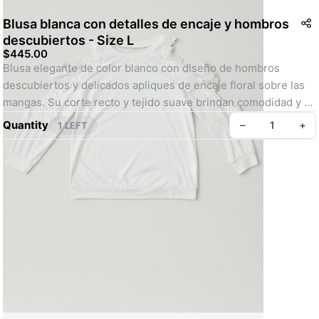
Blusa blanca con detalles de encaje y hombros
descubiertos - Size L
$445.00
Blusa elegante de color blanco con diseño de hombros 
descubiertos y delicados apliques de encaje floral sobre las 
mangas. Su corte recto y tejido suave brindan comodidad y 
un estilo sofisticado. Perfecta para ocasiones semi-formales 
Quantity
–
+
1 LEFT
o para elevar un look casual con un toque femenino y 
moderno. Ideal para combinar con jeans o faldas de corte 
clásico.
SKU: AM00040
Create your Take App