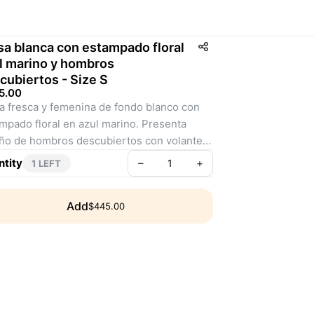
sa blanca con estampado floral
l marino y hombros
cubiertos - Size S
5.00
a fresca y femenina de fondo blanco con 
mpado floral en azul marino. Presenta 
ño de hombros descubiertos con volantes 
aportan un toque moderno y veraniego. Su 
tity
–
+
1 LEFT
e suelto y ligero la hace ideal para 
inar con jeans o faldas, perfecta para un 
Add
$445.00
 casual pero con estilo en días cálidos o 
das informales.
: AM00039