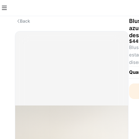
Blu
Back
azu
des
$44
Blus
esta
dise
que 
Quan
cort
comb
look
sali
SKU