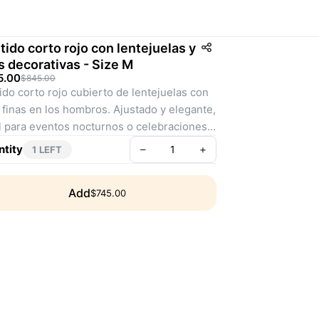
tido corto rojo con lentejuelas y
as decorativas - Size M
5.00
$845.00
ido corto rojo cubierto de lentejuelas con 
s finas en los hombros. Ajustado y elegante, 
l para eventos nocturnos o celebraciones 
ciales.
tity
–
+
1 LEFT
: DT00002
Add
$745.00