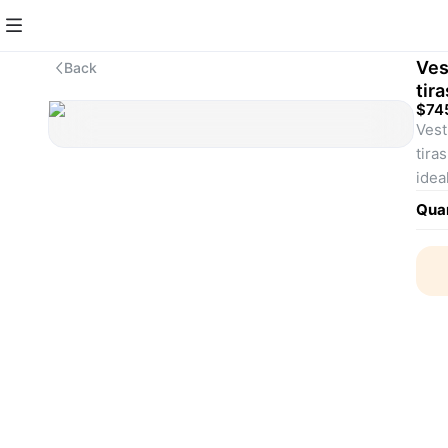
Ves
Back
tir
$74
Vest
tira
idea
espe
Quan
SKU