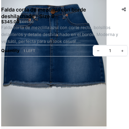
Falda corta de mezclilla con borde
deshilachado - Size 9
$345.00
$445.00
Falda corta de mezclilla azul con corte recto, bolsillos 
delanteros y detalle deshilachado en el borde. Moderna y 
versátil, perfecta para un look casual.
SKU: AC00003
Quantity
–
+
1 LEFT
Create your Take App