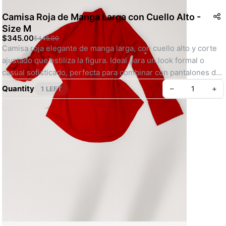
Camisa Roja de Manga Larga con Cuello Alto -
Size M
$345.00
$445.00
Camisa roja elegante de manga larga, con cuello alto y corte 
ajustado que estiliza la figura. Ideal para un look formal o 
casual sofisticado, perfecta para combinar con pantalones de 
vestir o jeans.
Quantity
–
+
1 LEFT
SKU: AL00010
Create your Take App