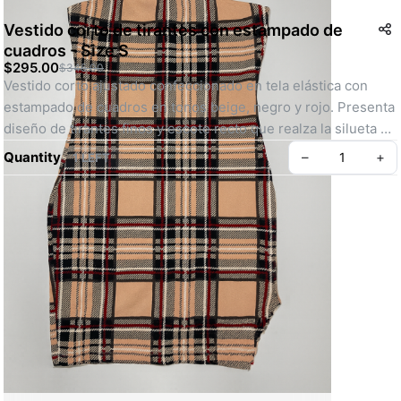
Vestido corto de tirantes con estampado de
cuadros - Size S
$295.00
$345.00
Vestido corto ajustado confeccionado en tela elástica con 
estampado de cuadros en tonos beige, negro y rojo. Presenta 
diseño de tirantes finos y escote recto que realza la silueta de 
manera sencilla y moderna. Una prenda versátil y llamativa, 
Quantity
–
+
1 LEFT
ideal para salidas casuales o looks de noche con un aire 
juvenil y chic.
SKU: BD00033
Create your Take App