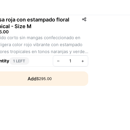
sa roja con estampado floral
pical - Size M
5.00
ido corto sin mangas confeccionado en 
 ligera color rojo vibrante con estampado 
lores tropicales en tonos naranjas y verdes. 
enta escote redondo profundo en la parte 
tity
–
+
1 LEFT
ntera y trasera, con falda de corte amplio 
aporta frescura y comodidad. Una prenda 
Add
$295.00
l para looks veraniegos, paseos al aire libre 
lidas informales con un estilo alegre y 
ativo.
: AF00017