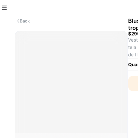
Blu
Back
tro
$29
Vest
tela
de f
Pres
Quan
dela
que 
idea
o sa
llam
SKU