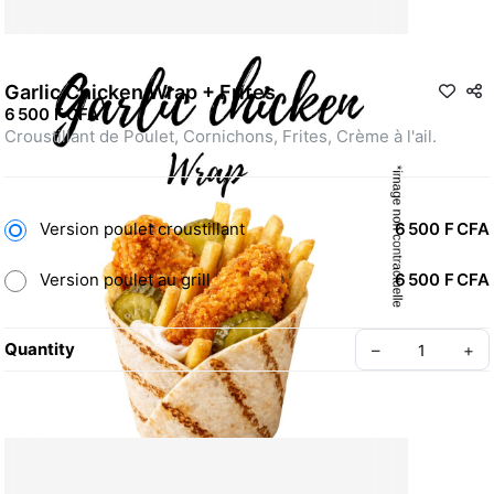
Garlic Chicken Wrap + Frites
6 500 F CFA
Croustillant de Poulet, Cornichons, Frites, Crème à l'ail.
Version poulet croustillant
6 500 F CFA
Version poulet au grill
6 500 F CFA
Quantity
–
+