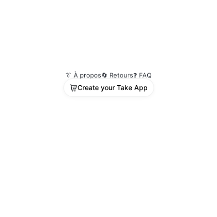
👔 À propos
🔄 Retours
❓ FAQ
Create your Take App