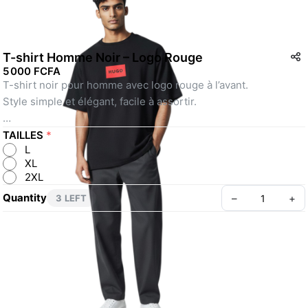
T-shirt Homme Noir – Logo Rouge
5 000 FCFA
T-shirt noir pour homme avec logo rouge à l’avant.
Style simple et élégant, facile à assortir.
Coupe confortable.
TAILLES
*
L
XL
2XL
Quantity
–
+
3 LEFT
👔 À propos
🔄 Retours
❓ FAQ
Create your Take App