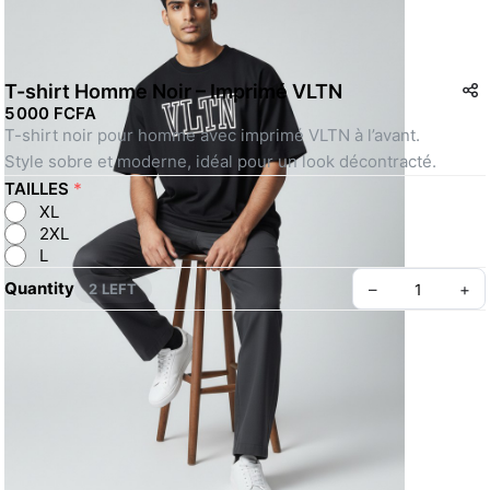
T-shirt Homme Noir – Imprimé VLTN
5 000 FCFA
T-shirt noir pour homme avec imprimé VLTN à l’avant.
Style sobre et moderne, idéal pour un look décontracté.
TAILLES
*
XL
2XL
L
Quantity
–
+
2 LEFT
👔 À propos
🔄 Retours
❓ FAQ
Create your Take App