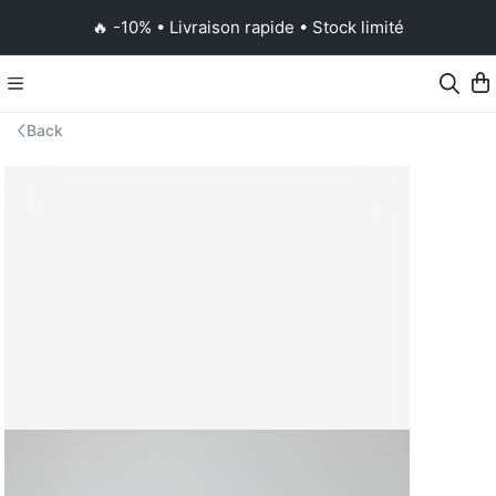
🔥 -10% • Livraison rapide • Stock limité
Back