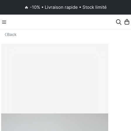
🔥 -10% • Livraison rapide • Stock limité
Back