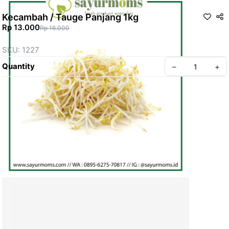
Kecambah / Tauge Panjang 1kg
Rp 13.000
Rp 16.000
SKU: 1227
Quantity
–
+
Create your Take App