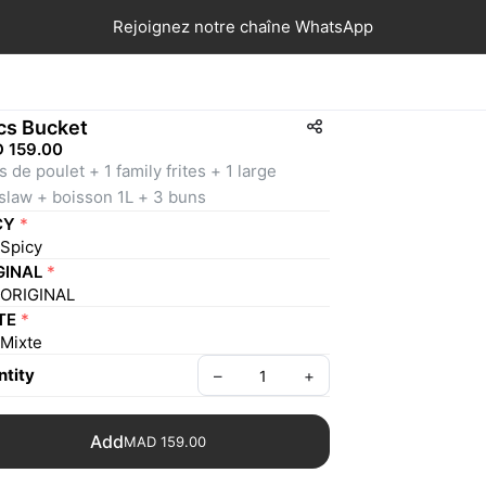
Rejoignez notre chaîne WhatsApp
cs Bucket
 159.00
s de poulet + 1 family frites + 1 large
slaw + boisson 1L + 3 buns
CY
*
Spicy
GINAL
*
ORIGINAL
TE
*
Mixte
tity
–
+
Add
MAD 159.00