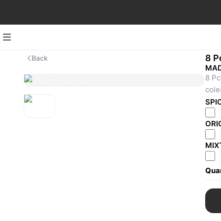
8 P
Back
MAD
8 Pc
cole
SPI
ORI
MIX
Quan