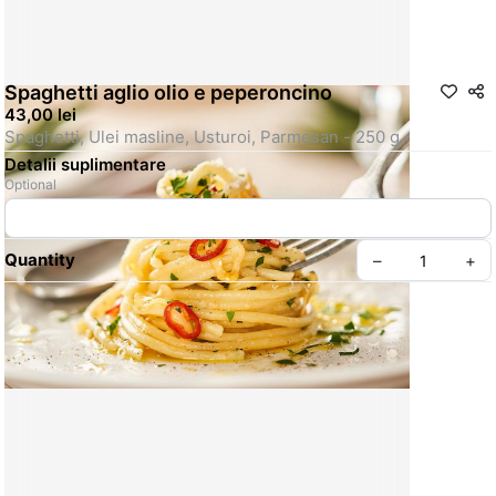
Spaghetti aglio olio e peperoncino
43,00 lei
Spaghetti, Ulei masline, Usturoi, Parmesan - 250 g
Detalii suplimentare
Optional
Quantity
–
+